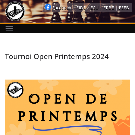
Passer
Facebook
|
FIDE
|
ECU
|
FRBE
|
FEFB
au
contenu
Tournoi Open Printemps 2024