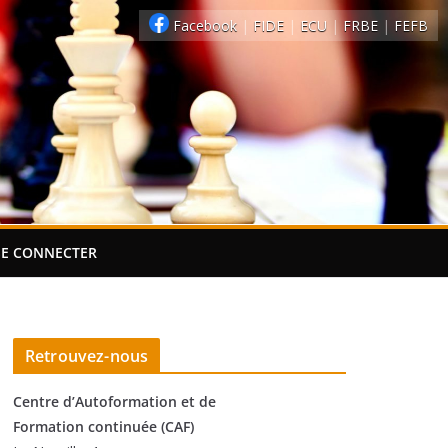
Facebook
|
FIDE
|
ECU
|
FRBE
|
FEFB
SE CONNECTER
Retrouvez-nous
Centre d’Autoformation et de
Formation continuée (CAF)