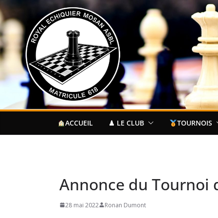
Passer
au
contenu
ACCUEIL
♟ LE CLUB
TOURNOIS
Annonce du Tournoi d
28 mai 2022
Ronan Dumont