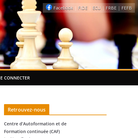
Facebook
|
FIDE
|
ECU
|
FRBE
|
FEFB
SE CONNECTER
Retrouvez-nous
Centre d’Autoformation et de
Formation continuée (CAF)