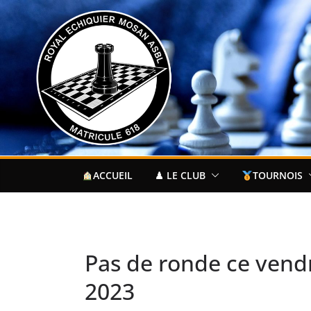
Passer
au
contenu
ACCUEIL
♟ LE CLUB
TOURNOIS
Pas de ronde ce vendr
2023