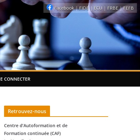
Facebook
|
FIDE
|
ECU
|
FRBE
|
FEFB
SE CONNECTER
Retrouvez-nous
Centre d’Autoformation et de
Formation continuée (CAF)