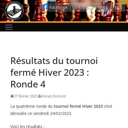
Passer
Facebook
|
FIDE
|
ECU
|
FRBE
|
FEFB
au
contenu
Résultats du tournoi
fermé Hiver 2023 :
Ronde 4
27 février 2023
Ronan Dumont
La quatrième ronde du
tournoi fermé Hiver 2023
s’est
déroulée ce vendredi 24/02/2023.
Voici les résultats :