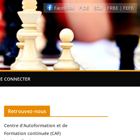
Facebook
|
FIDE
|
ECU
|
FRBE
|
FEFB
SE CONNECTER
Retrouvez-nous
Centre d’Autoformation et de
Formation continuée (CAF)