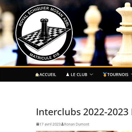
Passer
au
contenu
ACCUEIL
♟ LE CLUB
TOURNOIS
Interclubs 2022-2023
17 avril 2023
Ronan Dumont