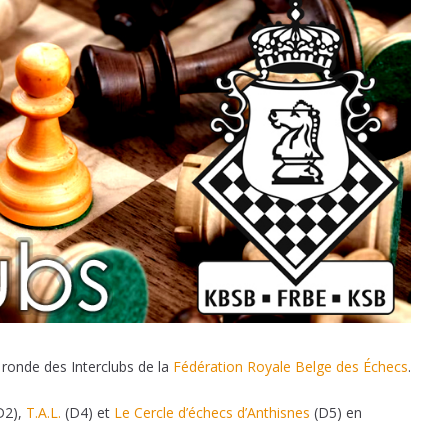
 ronde des Interclubs de la
Fédération Royale Belge des Échecs
.
D2),
T.A.L.
(D4) et
Le Cercle d’échecs d’Anthisnes
(D5) en