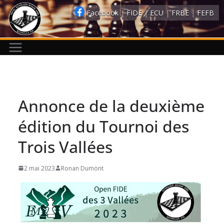
Passer
Facebook
|
FIDE
|
ECU
|
FRBE
|
FEFB
au
contenu
Annonce de la deuxième
édition du Tournoi des
Trois Vallées
2 mai 2023
Ronan Dumont