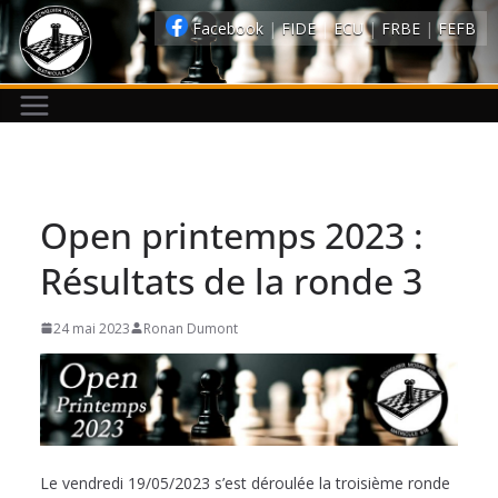
Passer
Facebook
|
FIDE
|
ECU
|
FRBE
|
FEFB
au
contenu
Open printemps 2023 :
Résultats de la ronde 3
24 mai 2023
Ronan Dumont
Le vendredi 19/05/2023 s’est déroulée la troisième ronde