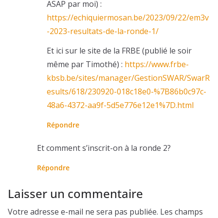
ASAP par moi) :
https://echiquiermosan.be/2023/09/22/em3v
-2023-resultats-de-la-ronde-1/
Et ici sur le site de la FRBE (publié le soir
même par Timothé) :
https://www.frbe-
kbsb.be/sites/manager/GestionSWAR/SwarR
esults/618/230920-018c18e0-%7B86b0c97c-
48a6-4372-aa9f-5d5e776e12e1%7D.html
Répondre
Et comment s’inscrit-on à la ronde 2?
Répondre
Laisser un commentaire
Votre adresse e-mail ne sera pas publiée.
Les champs