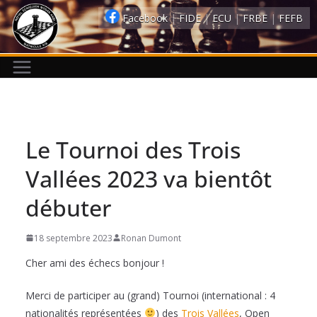
Passer
Facebook
|
FIDE
|
ECU
|
FRBE
|
FEFB
au
contenu
Le Tournoi des Trois
Vallées 2023 va bientôt
débuter
18 septembre 2023
Ronan Dumont
Cher ami des échecs bonjour !
Merci de participer au (grand) Tournoi (international : 4
nationalités représentées
) des
Trois Vallées
, Open