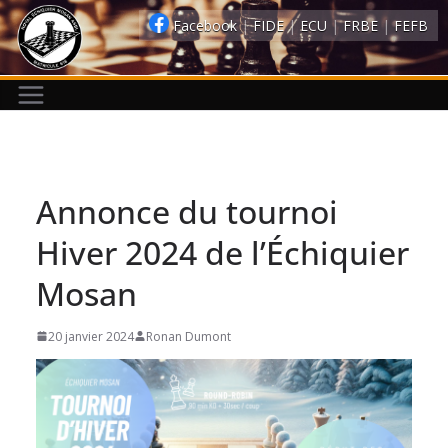
Passer
Facebook
|
FIDE
|
ECU
|
FRBE
|
FEFB
au
contenu
Annonce du tournoi
Hiver 2024 de l’Échiquier
Mosan
20 janvier 2024
Ronan Dumont