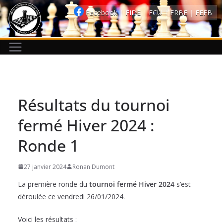
Passer
Facebook
|
FIDE
|
ECU
|
FRBE
|
FEFB
au
contenu
Résultats du tournoi
fermé Hiver 2024 :
Ronde 1
27 janvier 2024
Ronan Dumont
La première ronde du
tournoi fermé Hiver 2024
s’est
déroulée ce vendredi 26/01/2024.
Voici les résultats :