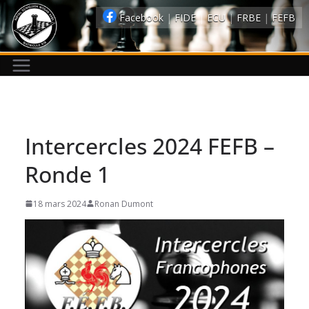
Passer
Facebook
|
FIDE
|
ECU
|
FRBE
|
FEFB
au
contenu
Intercercles 2024 FEFB –
Ronde 1
18 mars 2024
Ronan Dumont