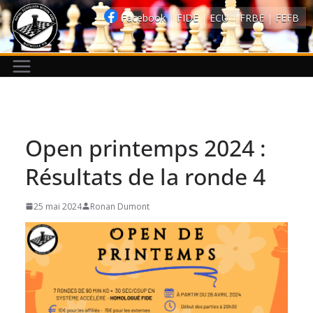
Passer
Facebook
|
FIDE
|
ECU
|
FRBE
|
FEFB
au
contenu
Open printemps 2024 :
Résultats de la ronde 4
25 mai 2024
Ronan Dumont