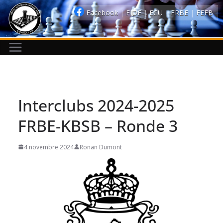
Passer
Facebook
|
FIDE
|
ECU
|
FRBE
|
FEFB
au
contenu
Interclubs 2024-2025
FRBE-KBSB – Ronde 3
4 novembre 2024
Ronan Dumont