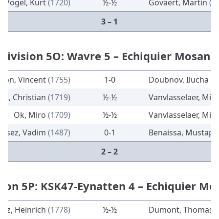
Vogel, Kurt
(1720)
½-½
Govaert, Martin
(1
3 – 1
Division 5O: Wavre 5 – Echiquier Mosan 
ton, Vincent
(1755)
1-0
Doubnov, Ilucha
(1
ien, Christian
(1719)
½-½
Vanvlasselaer, Mig
Ok, Miro
(1709)
½-½
Vanvlasselaer, Mic
ssez, Vadim
(1487)
0-1
Benaissa, Mustap
2 – 2
sion 5P: KSK47-Eynatten 4 – Echiquier Mo
rtz, Heinrich
(1778)
½-½
Dumont, Thomas
(