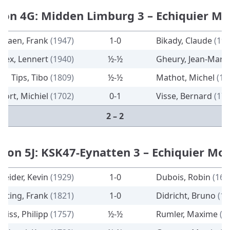
sion 4G: Midden Limburg 3 – Echiquier Mo
ehaen, Frank
(1947)
1-0
Bikady, Claude
(191
Bex, Lennert
(1940)
½-½
Gheury, Jean-Mari
Tips, Tibo
(1809)
½-½
Mathot, Michel
(18
oort, Michiel
(1702)
0-1
Visse, Bernard
(177
2 – 2
sion 5J: KSK47-Eynatten 3 – Echiquier Mo
Deider, Kevin
(1929)
1-0
Dubois, Robin
(165
pting, Frank
(1821)
1-0
Didricht, Bruno
(15
eiss, Philipp
(1757)
½-½
Rumler, Maxime
(1