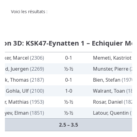
Voici les résultats :
sion 3D: KSK47-Eynatten 1 – Echiquier Mo
ecker, Marcel
(2306)
0-1
Memeti, Kastriot
(
feld, Juergen
(2269)
½-½
Munster, Pierre
(20
czak, Thomas
(2187)
0-1
Bien, Stefan
(1970)
Gohla, Ulf
(2100)
1-0
Walrant, Toan
(186
er, Matthias
(1953)
½-½
Rosar, Daniel
(1822
rdiyev, Elman
(1851)
½-½
Latour, Quentin
(17
2.5 – 3.5