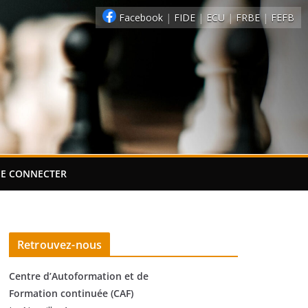
Facebook
|
FIDE
|
ECU
|
FRBE
|
FEFB
SE CONNECTER
Retrouvez-nous
Centre d’Autoformation et de
Formation continuée (CAF)