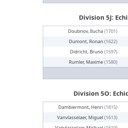
Division 5J: Ech
Doubnov, Ilucha
(1701)
Dumont, Ronan
(1622)
Didricht, Bruno
(1597)
Rumler, Maxime
(1580)
Division 5O: Ech
Dambiermont, Henri
(1815)
Vanvlasselaer, Miguel
(1613)
Vanvlasselaer, Michael
(1610)