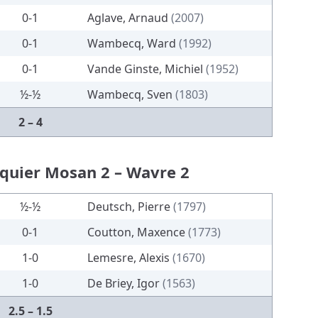
0-1
Aglave, Arnaud
(2007)
0-1
Wambecq, Ward
(1992)
0-1
Vande Ginste, Michiel
(1952)
½-½
Wambecq, Sven
(1803)
2 – 4
iquier Mosan 2 – Wavre 2
½-½
Deutsch, Pierre
(1797)
0-1
Coutton, Maxence
(1773)
1-0
Lemesre, Alexis
(1670)
1-0
De Briey, Igor
(1563)
2.5 – 1.5