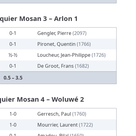
iquier Mosan 3 – Arlon 1
0-1
Gengler, Pierre
(2097)
0-1
Pironet, Quentin
(1766)
½-½
Loucheur, Jean-Philippe
(1726)
0-1
De Groot, Frans
(1682)
0.5 – 3.5
iquier Mosan 4 – Woluwé 2
1-0
Gerresch, Paul
(1760)
1-0
Mourrier, Laurent
(1722)
0-1
Amadou, Bilal
(1650)