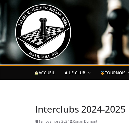
Passer
au
contenu
ACCUEIL
♟ LE CLUB
TOURNOIS
Interclubs 2024-2025
18 novembre 2024
Ronan Dumont