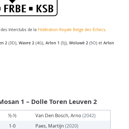
des Interclubs de la
Fédération Royale Belge des Échecs
.
en 2
(3D),
Wavre 2
(4G),
Arlon 1
(5J),
Woluwé 2
(5O) et
Arlon
 Mosan 1 – Dolle Toren Leuven 2
½-½
Van Den Bosch, Arno
(2042)
1-0
Paes, Martijn
(2020)