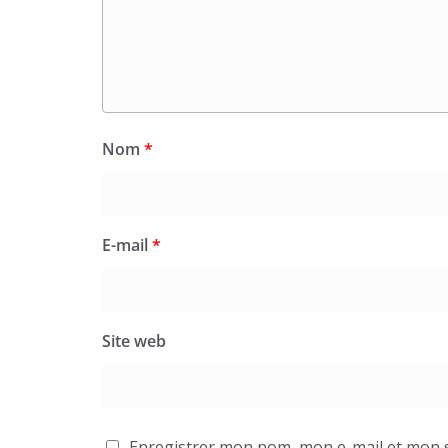
Nom
*
E-mail
*
Site web
Enregistrer mon nom, mon e-mail et mon s