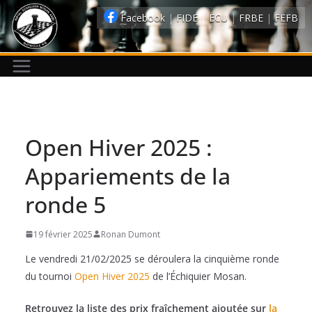
Passer
Facebook
|
FIDE
|
ECU
|
FRBE
|
FEFB
au
contenu
Open Hiver 2025 :
Appariements de la
ronde 5
19 février 2025
Ronan Dumont
Le vendredi 21/02/2025 se déroulera la cinquième ronde
du tournoi
Open Hiver 2025
de l’Échiquier Mosan.
Retrouvez la liste des prix fraîchement ajoutée sur
la