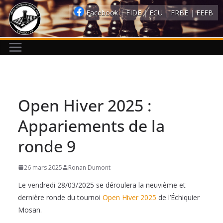
Passer
Facebook
|
FIDE
|
ECU
|
FRBE
|
FEFB
au
contenu
Open Hiver 2025 :
Appariements de la
ronde 9
26 mars 2025
Ronan Dumont
Le vendredi 28/03/2025 se déroulera la neuvième et
dernière ronde du tournoi
Open Hiver 2025
de l’Échiquier
Mosan.