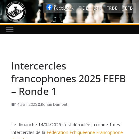
Passer
Facebook
|
FIDE
|
ECU
|
FRBE
|
FEFB
au
contenu
Intercercles
francophones 2025 FEFB
– Ronde 1
14 avril 2025
Ronan Dumont
Le dimanche 14/04/2025 s’est déroulée la ronde 1 des
Intercercles de la
Fédération Echiquéenne Francophone