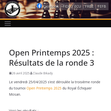
Passer
Facebook
|
FIDE
|
ECU
|
FRBE
|
FEFB
au
contenu
Open Printemps 2025 :
Résultats de la ronde 3
26 avril 2025
Claude Bikady
Le vendredi 25/04/2025 s’est déroulée la troisième ronde
du tournoi
Open Printemps 2025
du Royal Échiquier
Mosan.
Voici les résultats :