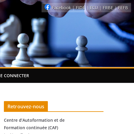
Facebook
|
FIDE
|
ECU
|
FRBE
|
FEFB
SE CONNECTER
Retrouvez-nous
Centre d’Autoformation et de
Formation continuée (CAF)