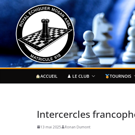
Passer
au
contenu
ACCUEIL
♟ LE CLUB
TOURNOIS
Intercercles francop
13 mai 2025
Ronan Dumont