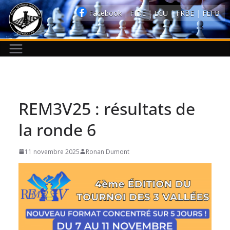
Passer
Facebook
|
FIDE
|
ECU
|
FRBE
|
FEFB
au
contenu
REM3V25 : résultats de
la ronde 6
11 novembre 2025
Ronan Dumont