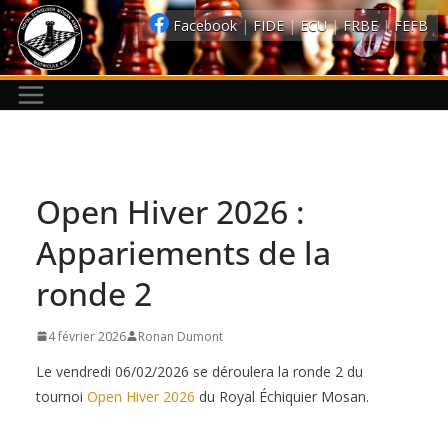
Passer
Facebook
|
FIDE
|
ECU
|
FRBE
|
FEFB
au
contenu
Open Hiver 2026 :
Appariements de la
ronde 2
4 février 2026
Ronan Dumont
Le vendredi 06/02/2026 se déroulera la ronde 2 du
tournoi
Open Hiver 2026
du Royal Échiquier Mosan.