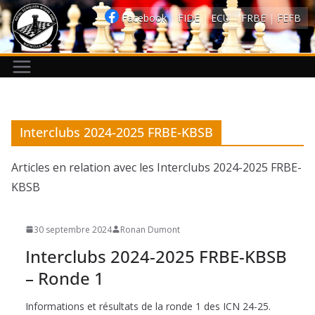
Passer
Facebook
|
FIDE
|
ECU
|
FRBE
|
FEFB
au
contenu
Interclubs 2024-2025 FRBE-KBSB
Articles en relation avec les Interclubs 2024-2025 FRBE-
KBSB
30 septembre 2024
Ronan Dumont
Interclubs 2024-2025 FRBE-KBSB
– Ronde 1
Informations et résultats de la ronde 1 des ICN 24-25.