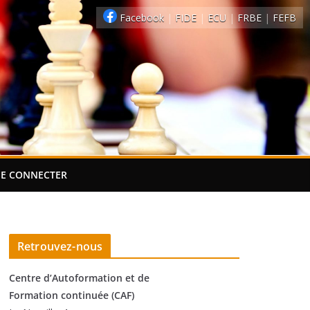
Facebook
|
FIDE
|
ECU
|
FRBE
|
FEFB
SE CONNECTER
Retrouvez-nous
Centre d’Autoformation et de
Formation continuée (CAF)