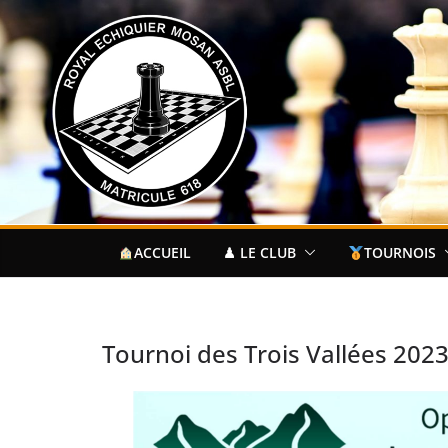
Passer
au
contenu
ACCUEIL
♟ LE CLUB
TOURNOIS
Tournoi des Trois Vallées 202