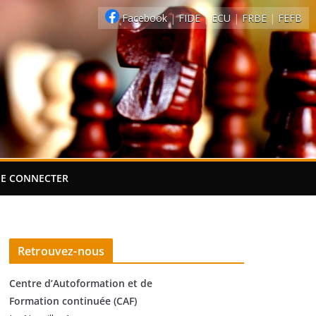
Facebook
|
FIDE
|
ECU
|
FRBE
|
FEFB
SE CONNECTER
Retrouvez-nous
Centre d’Autoformation et de
Formation continuée (CAF)