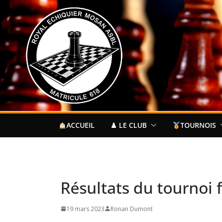
Passer
au
contenu
ACCUEIL
♟ LE CLUB
TOURNOIS
Résultats du tournoi 
19 mars 2023
Ronan Dumont