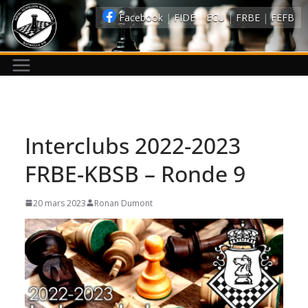
Passer
Facebook
|
FIDE
|
ECU
|
FRBE
|
FEFB
au
contenu
Interclubs 2022-2023
FRBE-KBSB – Ronde 9
20 mars 2023
Ronan Dumont