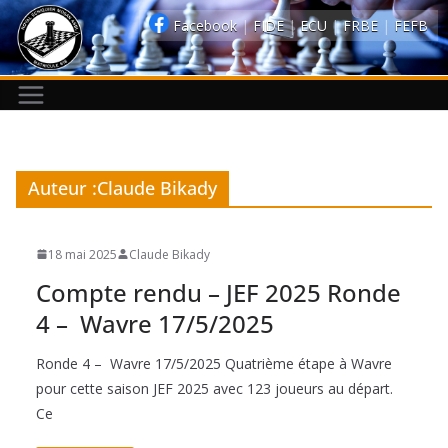
Passer
Facebook
|
FIDE
|
ECU
|
FRBE
|
FEFB
au
contenu
Auteur :
Claude Bikady
18 mai 2025
Claude Bikady
Compte rendu – JEF 2025 Ronde
4 – Wavre 17/5/2025
Ronde 4 – Wavre 17/5/2025 Quatrième étape à Wavre
pour cette saison JEF 2025 avec 123 joueurs au départ.
Ce