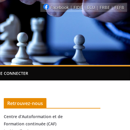
Facebook
|
FIDE
|
ECU
|
FRBE
|
FEFB
SE CONNECTER
Retrouvez-nous
Centre d’Autoformation et de
Formation continuée (CAF)