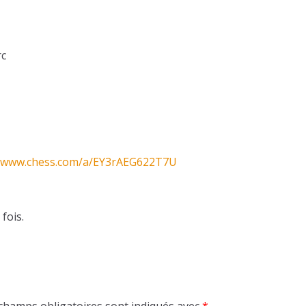
rc
//www.chess.com/a/EY3rAEG622T7U
fois.
champs obligatoires sont indiqués avec
*