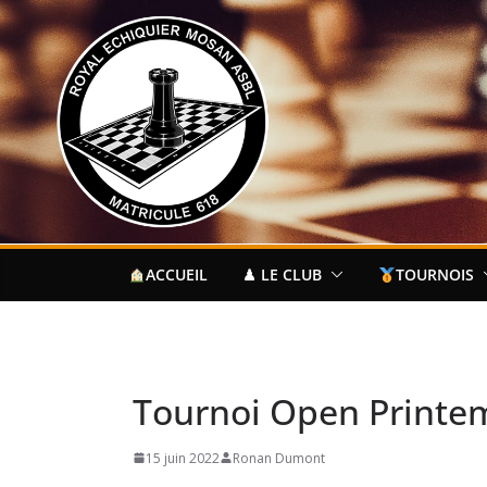
Passer
au
contenu
ACCUEIL
♟ LE CLUB
TOURNOIS
Tournoi Open Printe
15 juin 2022
Ronan Dumont